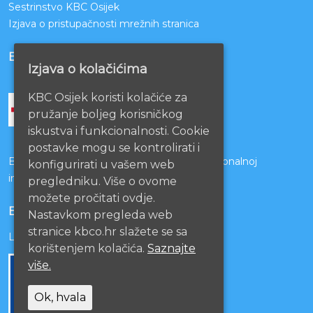
Sestrinstvo KBC Osijek
Izjava o pristupačnosti mrežnih stranica
BOLNICE PARTNERI
Izjava o kolačićima
KBC Osijek koristi kolačiće za
pružanje boljeg korisničkog
iskustva i funkcionalnosti. Cookie
postavke mogu se kontrolirati i
Bolnice s kojima je potpisan ugovor o funkcionalnoj
konfigurirati u vašem web
integraciji
pregledniku. Više o ovome
možete pročitati ovdje.
EU PROJEKTI
Nastavkom pregleda web
stranice kbco.hr slažete se sa
Lista projekata
korištenjem kolačića.
Saznajte
više.
Ok, hvala