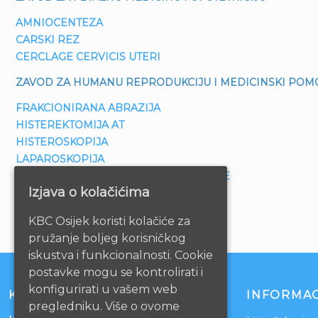
AMNIOCENTEZA
CARSKI REZ
CERCLAGE CERVICIS UTERI
ZAVOD ZA HUMANU REPRODUKCIJU I MEDICINSKI PO
FRAKCIONIRANA ABRAZIJA
HISTEREKTOMIJA AT
HISTEROSKOPIJA
LAPAROSKOPIJA
POSTUPCI POTPOMOGNUTE OPLODNJE
Izjava o kolačićima
KBC Osijek koristi kolačiće za
pružanje boljeg korisničkog
iskustva i funkcionalnosti. Cookie
postavke mogu se kontrolirati i
konfigurirati u vašem web
KONTAKT
INFORMAC
pregledniku. Više o ovome