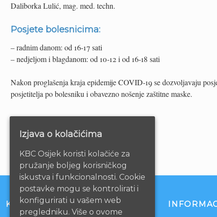
Daliborka Lulić, mag. med. techn.
Posjete bolesnicima:
– radnim danom: od 16-17 sati
– nedjeljom i blagdanom: od 10-12 i od 16-18 sati
Nakon proglašenja kraja epidemije COVID-19 se dozvoljavaju posjete
posjetitelja po bolesniku i obavezno nošenje zaštitne maske.
Izjava o kolačićima
KBC Osijek koristi kolačiće za
pružanje boljeg korisničkog
iskustva i funkcionalnosti. Cookie
postavke mogu se kontrolirati i
konfigurirati u vašem web
KONTAKT
INFORMAC
pregledniku. Više o ovome