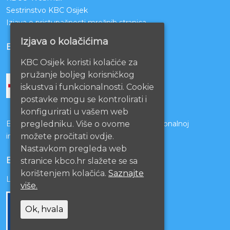
Sestrinstvo KBC Osijek
Izjava o pristupačnosti mrežnih stranica
Izjava o kolačićima
BOLNICE PARTNERI
KBC Osijek koristi kolačiće za
pružanje boljeg korisničkog
iskustva i funkcionalnosti. Cookie
postavke mogu se kontrolirati i
konfigurirati u vašem web
pregledniku. Više o ovome
Bolnice s kojima je potpisan ugovor o funkcionalnoj
možete pročitati ovdje.
integraciji
Nastavkom pregleda web
EU PROJEKTI
stranice kbco.hr slažete se sa
korištenjem kolačića.
Saznajte
Lista projekata
više.
Ok, hvala