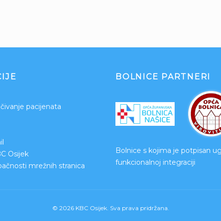
IJE
BOLNICE PARTNERI
čivanje pacijenata
l
Bolnice s kojima je potpisan u
BC Osijek
funkcionalnoj integraciji
upačnosti mrežnih stranica
© 2026 KBC Osijek. Sva prava pridržana.