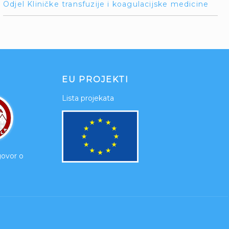
Odjel Kliničke transfuzije i koagulacijske medicine
EU PROJEKTI
Lista projekata
govor o