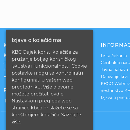
Izjava o kolačićima
KONTAKT
INFORMAC
KBC Osijek koristi kolačiće za
Klinički bolnički centar Osijek
Lista čekanja
pružanje boljeg korisničkog
Josipa Huttlera 4
Centralno naru
iskustva i funkcionalnosti. Cookie
Tel:
031/511-511
Javna nabava
postavke mogu se kontrolirati i
Email:
ravnateljstvo@kbco.hr
Darivanje krvi
konfigurirati u vašem web
KBCO Webmai
pregledniku. Više o ovome
POSLOVNI RAČUNI
Sestrinstvo K
možete pročitati ovdje.
Izjava o prist
Nastavkom pregleda web
IBAN: HR1210010051863000160
stranice kbco.hr slažete se sa
korištenjem kolačića.
Saznajte
više.