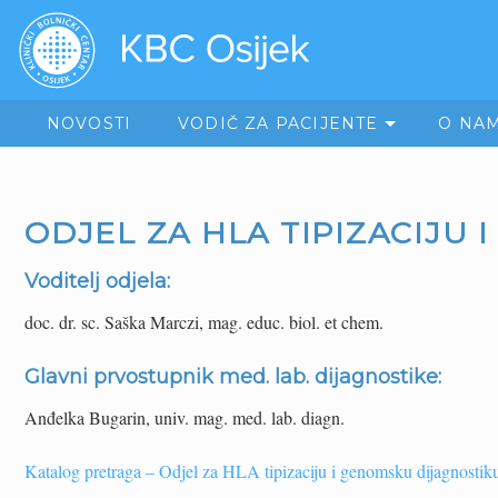
NOVOSTI
VODIČ ZA PACIJENTE
O NA
ODJEL ZA HLA TIPIZACIJU
Voditelj odjela:
doc. dr. sc. Saška Marczi, mag. educ. biol. et chem.
Glavni prvostupnik med. lab. dijagnostike:
Anđelka Bugarin, univ. mag. med. lab. diagn.
Katalog pretraga – Odjel za HLA tipizaciju i genomsku dijagnostik