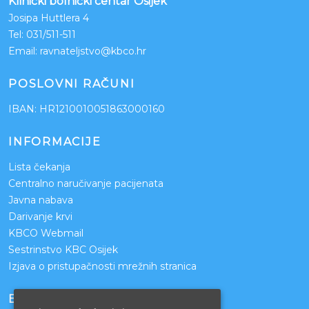
Klinički bolnički centar Osijek
Josipa Huttlera 4
Tel:
031/511-511
Email:
ravnateljstvo@kbco.hr
POSLOVNI RAČUNI
IBAN: HR1210010051863000160
INFORMACIJE
Lista čekanja
Centralno naručivanje pacijenata
Javna nabava
Darivanje krvi
KBCO Webmail
Sestrinstvo KBC Osijek
Izjava o pristupačnosti mrežnih stranica
BOLNICE PARTNERI