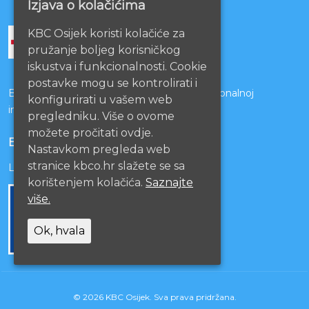
Izjava o kolačićima
KBC Osijek koristi kolačiće za
pružanje boljeg korisničkog
iskustva i funkcionalnosti. Cookie
postavke mogu se kontrolirati i
Bolnice s kojima je potpisan ugovor o funkcionalnoj
konfigurirati u vašem web
integraciji
pregledniku. Više o ovome
možete pročitati ovdje.
EU PROJEKTI
Nastavkom pregleda web
stranice kbco.hr slažete se sa
Lista projekata
korištenjem kolačića.
Saznajte
više.
Ok, hvala
© 2026 KBC Osijek. Sva prava pridržana.