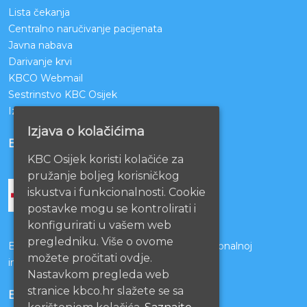
Lista čekanja
Centralno naručivanje pacijenata
Javna nabava
Darivanje krvi
KBCO Webmail
Sestrinstvo KBC Osijek
Izjava o pristupačnosti mrežnih stranica
Izjava o kolačićima
BOLNICE PARTNERI
KBC Osijek koristi kolačiće za
pružanje boljeg korisničkog
iskustva i funkcionalnosti. Cookie
postavke mogu se kontrolirati i
konfigurirati u vašem web
pregledniku. Više o ovome
Bolnice s kojima je potpisan ugovor o funkcionalnoj
možete pročitati ovdje.
integraciji
Nastavkom pregleda web
stranice kbco.hr slažete se sa
EU PROJEKTI