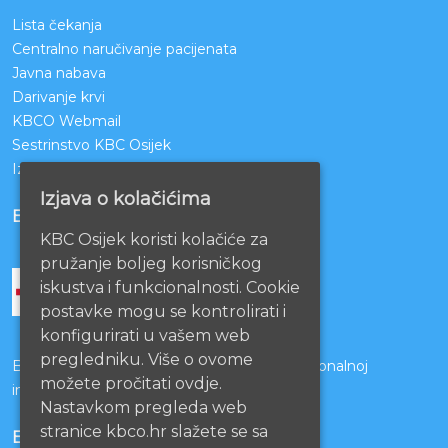
Lista čekanja
Centralno naručivanje pacijenata
Javna nabava
Darivanje krvi
KBCO Webmail
Sestrinstvo KBC Osijek
Izjava o pristupačnosti mrežnih stranica
Izjava o kolačićima
BOLNICE PARTNERI
KBC Osijek koristi kolačiće za
pružanje boljeg korisničkog
iskustva i funkcionalnosti. Cookie
postavke mogu se kontrolirati i
konfigurirati u vašem web
pregledniku. Više o ovome
Bolnice s kojima je potpisan ugovor o funkcionalnoj
možete pročitati ovdje.
integraciji
Nastavkom pregleda web
stranice kbco.hr slažete se sa
EU PROJEKTI