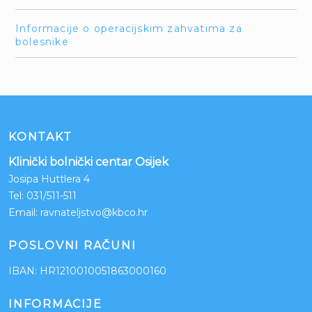
Informacije o operacijskim zahvatima za
bolesnike
KONTAKT
Klinički bolnički centar Osijek
Josipa Huttlera 4
Tel:
031/511-511
Email:
ravnateljstvo@kbco.hr
POSLOVNI RAČUNI
IBAN: HR1210010051863000160
INFORMACIJE