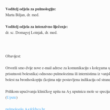
Voditelj odjela za pulmologiju:
Marta Biljan, dr. med.
Voditelj odjela za intenzivno liječenje:
dr. sc. Domagoj Loinjak, dr. med.
Obavijest:
Otvorili smo dvije nove e-mail adrese za komunikaciju s kolegama 
prisutnosti bolesnika) odnosno pulmolozima ili internistima iz vanj
bolest na bronhoskopiju (kojima nije postavljena indikacija od str
Prilikom upućivanja kliničkog upita na A5 uputnicu mole se specijal
(
Upute
)
pulmologija.A5@kbco.hr