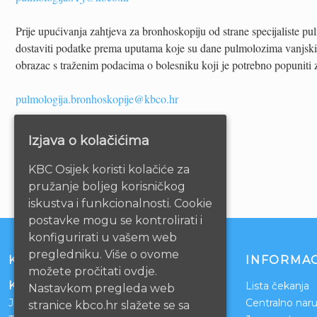
Prije upućivanja zahtjeva za bronhoskopiju od strane specijaliste pul
dostaviti podatke prema uputama koje su dane pulmolozima vanjskim
obrazac s traženim podacima o bolesniku koji je potrebno popuniti za
pulmologija.bronhoskopije@kbco.hr
Izjava o kolačićima
KBC Osijek koristi kolačiće za
pružanje boljeg korisničkog
iskustva i funkcionalnosti. Cookie
postavke mogu se kontrolirati i
konfigurirati u vašem web
pregledniku. Više o ovome
KONTAKT
INFORMAC
možete pročitati ovdje.
Klinički bolnički centar Osijek
Lista čekanja
Nastavkom pregleda web
Josipa Huttlera 4
Centralno naru
stranice kbco.hr slažete se sa