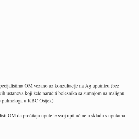
specijalistima OM vezano uz konzultacije na A5 uputnicu (bez
skih ustanova koji žele naručiti bolesnika sa sumnjom na malignu
ane pulmologa u KBC Osijek).
isti OM da pročitaju upute te svoj upit učine u skladu s uputama