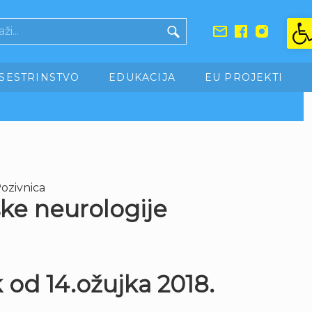
Ope
SESTRINSTVO
EDUKACIJA
EU PROJEKTI
ozivnica
jske neurologije
 od 14.ožujka 2018.