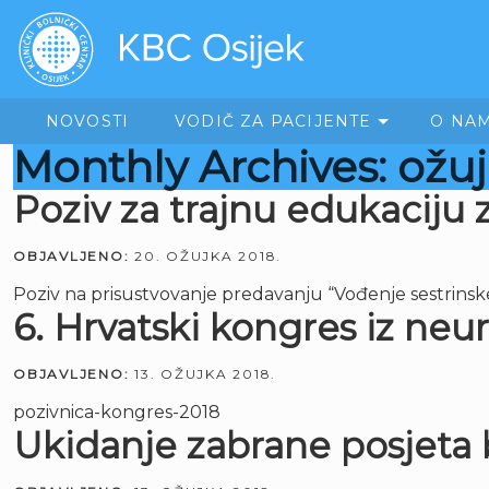
NOVOSTI
VODIČ ZA PACIJENTE
O NA
Monthly Archives: ožu
Poziv za trajnu edukaciju
OBJAVLJENO:
20. OŽUJKA 2018.
Poziv na prisustvovanje predavanju “Vođenje sestrins
6. Hrvatski kongres iz neur
OBJAVLJENO:
13. OŽUJKA 2018.
pozivnica-kongres-2018
Ukidanje zabrane posjeta 