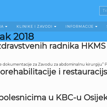
MA
KLINIKE I ZAVODI
INFORMACIJE
jak 2018
 zdravstvenih radnika HKMS
ke dokumentacije za Zavodu za abdominalnu kirurgiju” P
orehabilitacije i restauraci
bolesnicima u KBC-u Osijek