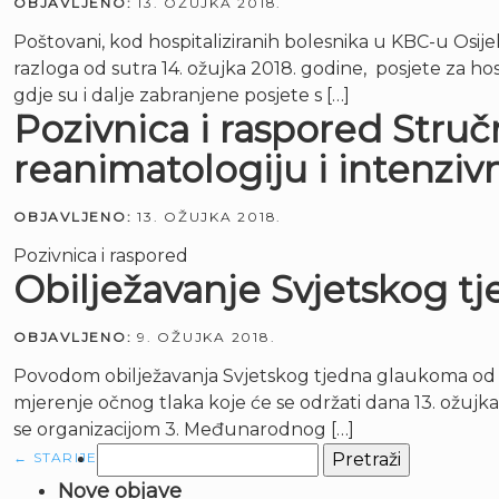
OBJAVLJENO:
13. OŽUJKA 2018.
Poštovani, kod hospitaliziranih bolesnika u KBC-u Osije
razloga od sutra 14. ožujka 2018. godine, posjete za hos
gdje su i dalje zabranjene posjete s […]
Pozivnica i raspored Struč
reanimatologiju i intenzivn
OBJAVLJENO:
13. OŽUJKA 2018.
Pozivnica i raspored
Obilježavanje Svjetskog tj
OBJAVLJENO:
9. OŽUJKA 2018.
Povodom obilježavanja Svjetskog tjedna glaukoma od 11. 
mjerenje očnog tlaka koje će se održati dana 13. ožujka 
se organizacijom 3. Međunarodnog […]
Pretraži:
←
STARIJE
Nove objave