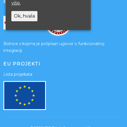
BOLNICE PARTNERI
više.
Ok, hvala
Bolnice s kojima je potpisan ugovor o funkcionalnoj
integraciji
EU PROJEKTI
Lista projekata