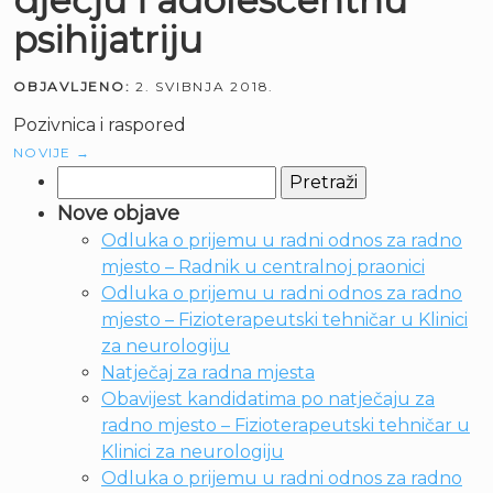
dječju i adolescentnu
psihijatriju
OBJAVLJENO:
2. SVIBNJA 2018.
Pozivnica i raspored
NOVIJE
→
Pretraži:
Nove objave
Odluka o prijemu u radni odnos za radno
mjesto – Radnik u centralnoj praonici
Odluka o prijemu u radni odnos za radno
mjesto – Fizioterapeutski tehničar u Klinici
za neurologiju
Natječaj za radna mjesta
Obavijest kandidatima po natječaju za
radno mjesto – Fizioterapeutski tehničar u
Klinici za neurologiju
Odluka o prijemu u radni odnos za radno