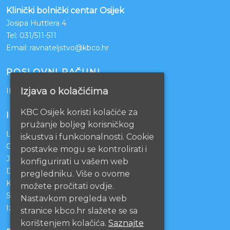
Klinički bolnički centar Osijek
Josipa Huttlera 4
Tel:
031/511-511
Email:
ravnateljstvo@kbco.hr
POSLOVNI RAČUNI
Izjava o kolačićima
IBAN: HR1210010051863000160
KBC Osijek koristi kolačiće za
INFORMACIJE
pružanje boljeg korisničkog
Lista čekanja
iskustva i funkcionalnosti. Cookie
Centralno naručivanje pacijenata
postavke mogu se kontrolirati i
Javna nabava
konfigurirati u vašem web
Darivanje krvi
pregledniku. Više o ovome
KBCO Webmail
možete pročitati ovdje.
Sestrinstvo KBC Osijek
Nastavkom pregleda web
Izjava o pristupačnosti mrežnih stranica
stranice kbco.hr slažete se sa
korištenjem kolačića.
Saznajte