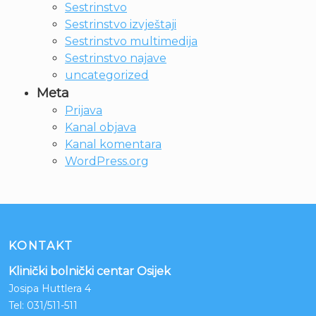
Sestrinstvo
Sestrinstvo izvještaji
Sestrinstvo multimedija
Sestrinstvo najave
uncategorized
Meta
Prijava
Kanal objava
Kanal komentara
WordPress.org
KONTAKT
Klinički bolnički centar Osijek
Josipa Huttlera 4
Tel:
031/511-511