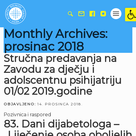
Ope
Monthly Archives:
prosinac 2018
Stručna predavanja na
Zavodu za dječju i
adolscentnu psihijatriju
01/02 2019.godine
OBJAVLJENO:
14. PROSINCA 2018.
Pozivnica i raspored
83. Dani dijabetologa –
„Liječenje osoba oboljelih