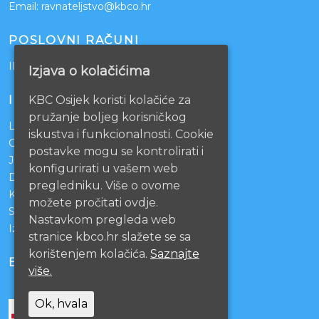
Email:
ravnateljstvo@kbco.hr
POSLOVNI RAČUNI
IBAN: HR1210010051863000160
Izjava o kolačićima
KBC Osijek koristi kolačiće za
INFORMACIJE
pružanje boljeg korisničkog
Lista čekanja
iskustva i funkcionalnosti. Cookie
Centralno naručivanje pacijenata
postavke mogu se kontrolirati i
Javna nabava
konfigurirati u vašem web
Darivanje krvi
pregledniku. Više o ovome
KBCO Webmail
možete pročitati ovdje.
Sestrinstvo KBC Osijek
Nastavkom pregleda web
Izjava o pristupačnosti mrežnih stranica
stranice kbco.hr slažete se sa
korištenjem kolačića.
Saznajte
BOLNICE PARTNERI
više.
Ok, hvala