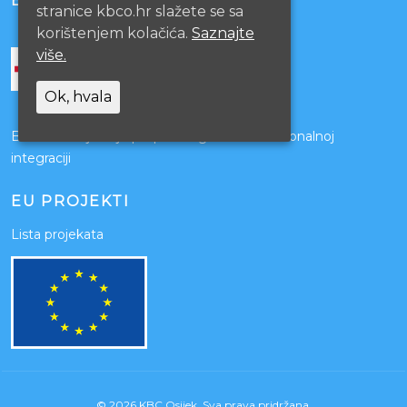
BOLNICE PARTNERI
stranice kbco.hr slažete se sa
korištenjem kolačića.
Saznajte
više.
Ok, hvala
Bolnice s kojima je potpisan ugovor o funkcionalnoj
integraciji
EU PROJEKTI
Lista projekata
© 2026 KBC Osijek. Sva prava pridržana.