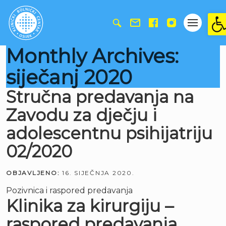
Ope
Monthly Archives:
siječanj 2020
Stručna predavanja na
Zavodu za dječju i
adolescentnu psihijatriju
02/2020
OBJAVLJENO:
16. SIJEČNJA 2020.
Pozivnica i raspored predavanja
Klinika za kirurgiju –
raspored predavanja