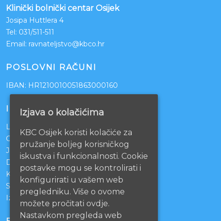
Klinički bolnički centar Osijek
Josipa Huttlera 4
Tel:
031/511-511
Email:
ravnateljstvo@kbco.hr
POSLOVNI RAČUNI
IBAN: HR1210010051863000160
INFORMACIJE
Izjava o kolačićima
Lista čekanja
KBC Osijek koristi kolačiće za
Centralno naručivanje pacijenata
pružanje boljeg korisničkog
Javna nabava
iskustva i funkcionalnosti. Cookie
Darivanje krvi
postavke mogu se kontrolirati i
KBCO Webmail
konfigurirati u vašem web
Sestrinstvo KBC Osijek
pregledniku. Više o ovome
Izjava o pristupačnosti mrežnih stranica
možete pročitati ovdje.
Nastavkom pregleda web