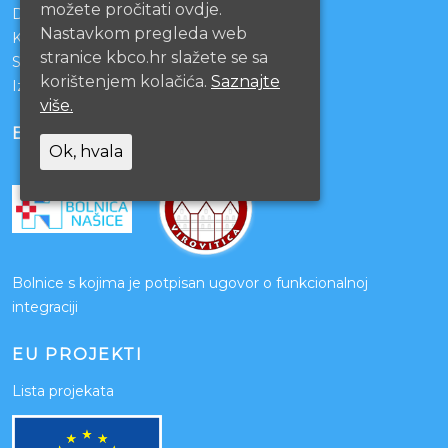
možete pročitati ovdje.
Darivanje krvi
Nastavkom pregleda web
KBCO Webmail
stranice kbco.hr slažete se sa
Sestrinstvo KBC Osijek
korištenjem kolačića.
Saznajte
Izjava o pristupačnosti mrežnih stranica
više.
BOLNICE PARTNERI
Ok, hvala
Bolnice s kojima je potpisan ugovor o funkcionalnoj
integraciji
EU PROJEKTI
Lista projekata