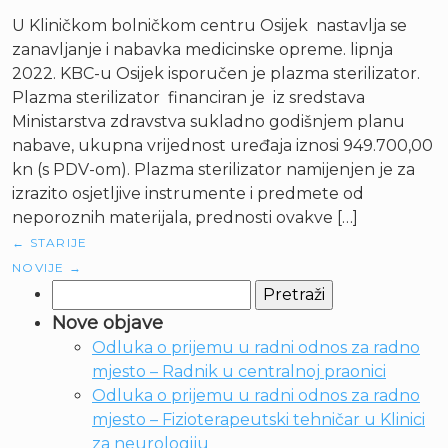
U Kliničkom bolničkom centru Osijek nastavlja se
zanavljanje i nabavka medicinske opreme. lipnja
2022. KBC-u Osijek isporučen je plazma sterilizator.
Plazma sterilizator financiran je iz sredstava
Ministarstva zdravstva sukladno godišnjem planu
nabave, ukupna vrijednost uređaja iznosi 949.700,00
kn (s PDV-om). Plazma sterilizator namijenjen je za
izrazito osjetljive instrumente i predmete od
neporoznih materijala, prednosti ovakve […]
←
STARIJE
NOVIJE
→
Pretraži:
Nove objave
Odluka o prijemu u radni odnos za radno
mjesto – Radnik u centralnoj praonici
Odluka o prijemu u radni odnos za radno
mjesto – Fizioterapeutski tehničar u Klinici
za neurologiju