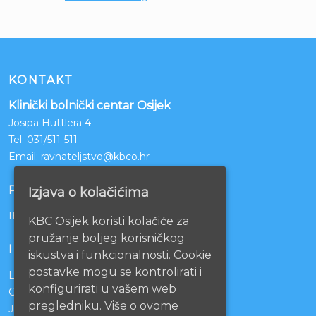
KONTAKT
Klinički bolnički centar Osijek
Josipa Huttlera 4
Tel:
031/511-511
Email:
ravnateljstvo@kbco.hr
POSLOVNI RAČUNI
Izjava o kolačićima
IBAN: HR1210010051863000160
KBC Osijek koristi kolačiće za
pružanje boljeg korisničkog
INFORMACIJE
iskustva i funkcionalnosti. Cookie
postavke mogu se kontrolirati i
Lista čekanja
konfigurirati u vašem web
Centralno naručivanje pacijenata
pregledniku. Više o ovome
Javna nabava