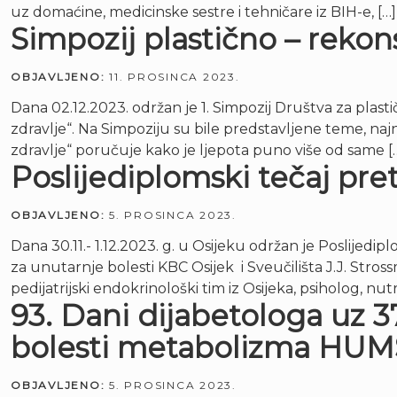
uz domaćine, medicinske sestre i tehničare iz BIH-e, […]
Simpozij plastično – rekon
OBJAVLJENO:
11. PROSINCA 2023.
Dana 02.12.2023. održan je 1. Simpozij Društva za plas
zdravlje“. Na Simpoziju su bile predstavljene teme, najno
zdravlje“ poručuje kako je ljepota puno više od same [
Poslijediplomski tečaj p
OBJAVLJENO:
5. PROSINCA 2023.
Dana 30.11.- 1.12.2023. g. u Osijeku održan je Poslije
za unutarnje bolesti KBC Osijek i Sveučilišta J.J. Stros
pedijatrijski endokrinološki tim iz Osijeka, psiholog, nutr
93. Dani dijabetologa uz 3
bolesti metabolizma HUM
OBJAVLJENO:
5. PROSINCA 2023.