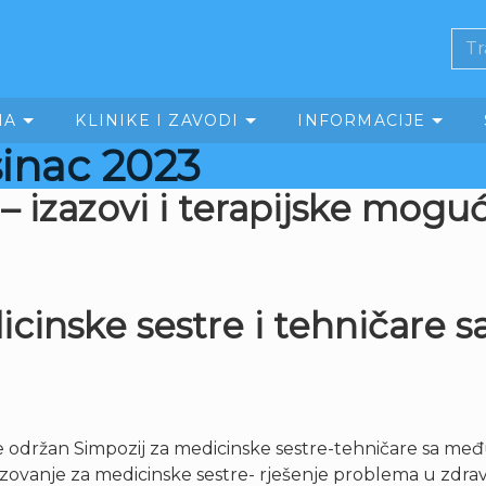
MA
KLINIKE I ZAVODI
INFORMACIJE
sinac 2023
 izazovi i terapijske mogu
dicinske sestre i tehničar
 je održan Simpozij za medicinske sestre-tehničare sa m
razovanje za medicinske sestre- rješenje problema u zdra