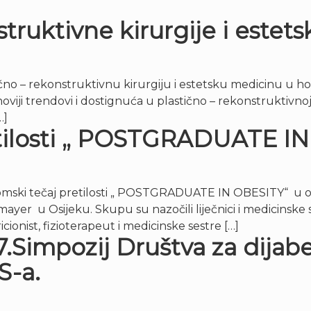
struktivne kirurgije i estet
tično – rekonstruktivnu kirurgiju i estetsku medicinu u 
viji trendovi i dostignuća u plastično – rekonstruktivnoj k
…]
retilosti „ POSTGRADUATE I
diplomski tečaj pretilosti „ POSTGRADUATE IN OBESITY“ u 
smayer u Osijeku. Skupu su nazočili liječnici i medicinske 
icionist, fizioterapeut i medicinske sestre […]
7.Simpozij Društva za dijabe
S-a.