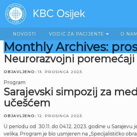
NOVOSTI
VODIČ ZA PACIJENTE
O NA
Monthly Archives: pro
Neurorazvojni poremećaji –
OBJAVLJENO:
13. PROSINCA 2023.
Program
Sarajevski simpozij za me
učešćem
OBJAVLJENO:
12. PROSINCA 2023.
U periodu od 30.11. do 04.12. 2023. godine u Sarajevu
velika. Program je bio usmjeren na „Specijalističko ob