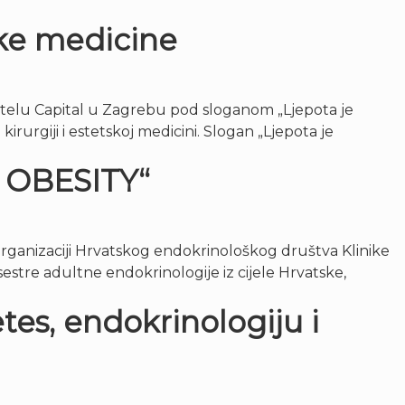
ske medicine
hotelu Capital u Zagrebu pod sloganom „Ljepota je
irurgiji i estetskoj medicini. Slogan „Ljepota je
N OBESITY“
organizaciji Hrvatskog endokrinološkog društva Klinike
sestre adultne endokrinologije iz cijele Hrvatske,
tes, endokrinologiju i