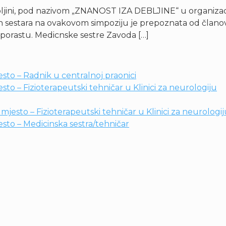
ljini, pod nazivom „ZNANOST IZA DEBLJINE“ u organizacij
 sestara na ovakovom simpoziju je prepoznata od članova 
 porastu. Medicnske sestre Zavoda […]
sto – Radnik u centralnoj praonici
to – Fizioterapeutski tehničar u Klinici za neurologiju
jesto – Fizioterapeutski tehničar u Klinici za neurologi
sto – Medicinska sestra/tehničar