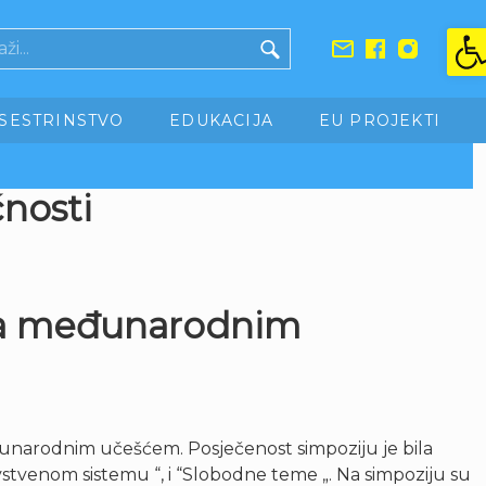
Ope
SESTRINSTVO
EDUKACIJA
EU PROJEKTI
ćnosti
e sa međunarodnim
eđunarodnim učešćem. Posječenost simpoziju je bila
vstvenom sistemu “, i “Slobodne teme „. Na simpoziju su