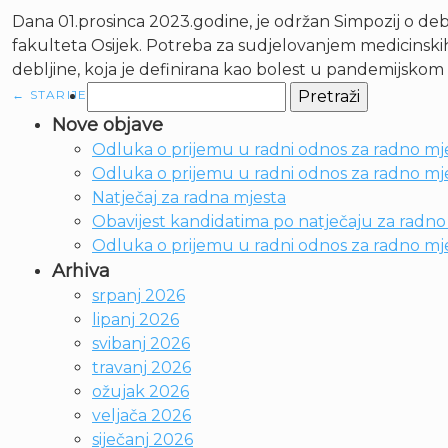
Dana 01.prosinca 2023.godine, je održan Simpozij o deb
fakulteta Osijek. Potreba za sudjelovanjem medicinskih
debljine, koja je definirana kao bolest u pandemijskom
Pretraži:
←
STARIJE
Nove objave
Odluka o prijemu u radni odnos za radno mje
Odluka o prijemu u radni odnos za radno mjes
Natječaj za radna mjesta
Obavijest kandidatima po natječaju za radno m
Odluka o prijemu u radni odnos za radno mje
Arhiva
srpanj 2026
lipanj 2026
svibanj 2026
travanj 2026
ožujak 2026
veljača 2026
siječanj 2026