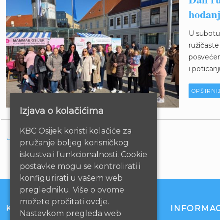
hodanj
U subotu,
ružičaste
posvećena
i potican
OPŠIRNI
Izjava o kolačićima
KBC Osijek koristi kolačiće za
←
STARIJE
pružanje boljeg korisničkog
iskustva i funkcionalnosti. Cookie
postavke mogu se kontrolirati i
konfigurirati u vašem web
pregledniku. Više o ovome
možete pročitati ovdje.
KONTAKT
INFORMAC
Nastavkom pregleda web