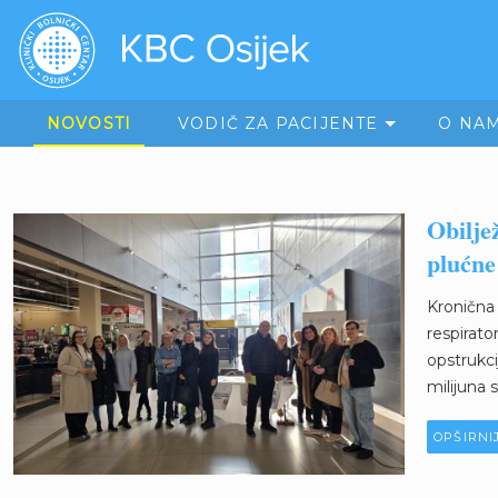
NOVOSTI
VODIČ ZA PACIJENTE
O NA
Obilje
plućne
Kronična 
respirat
opstrukc
milijuna 
OPŠIRNI