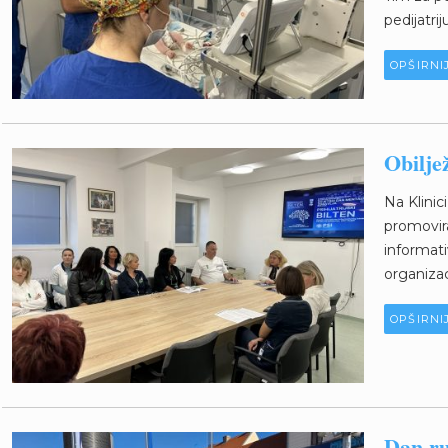
pedijatrij
OPŠIRNI
Obilje
Na Klinic
promovira
informati
organizaci
OPŠIRNI
Dan ru