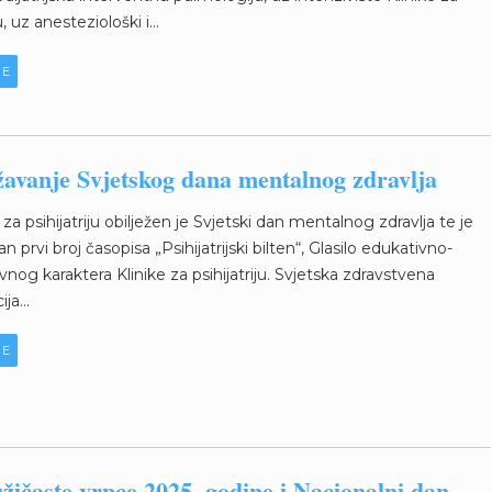
u, uz anesteziološki i...
JE
žavanje Svjetskog dana mentalnog zdravlja
i za psihijatriju obilježen je Svjetski dan mentalnog zdravlja te je
n prvi broj časopisa „Psihijatrijski bilten“, Glasilo edukativno-
vnog karaktera Klinike za psihijatriju. Svjetska zdravstvena
ja...
JE
žičaste vrpce 2025. godine i Nacionalni dan