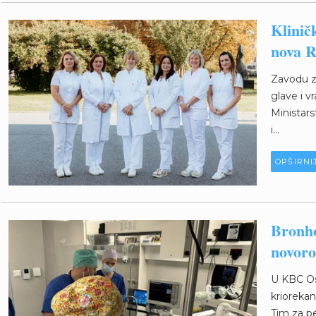
Kliničk
nova R
Zavodu za 
glave i v
Ministars
i...
OPŠIRNI
Bronho
novoro
U KBC Os
krioreka
Tim za pe