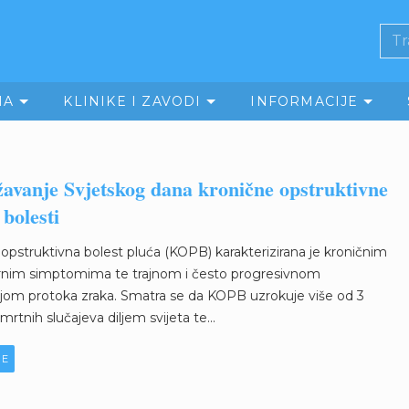
MA
KLINIKE I ZAVODI
INFORMACIJE
žavanje Svjetskog dana kronične opstruktivne
 bolesti
opstruktivna bolest pluća (KOPB) karakterizirana je kroničnim
ornim simptomima te trajnom i često progresivnom
ijom protoka zraka. Smatra se da KOPB uzrokuje više od 3
smrtnih slučajeva diljem svijeta te...
JE