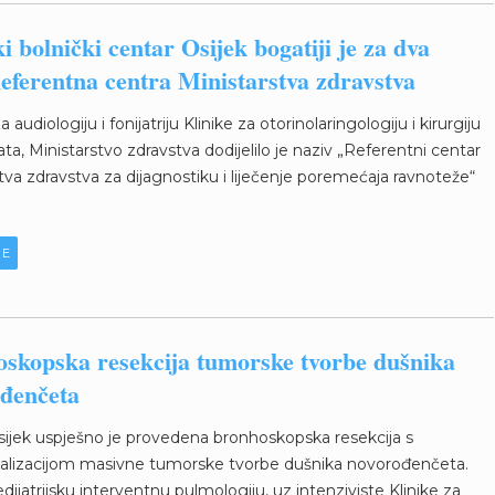
i bolnički centar Osijek bogatiji je za dva
eferentna centra Ministarstva zdravstva
audiologiju i fonijatriju Klinike za otorinolaringologiju i kirurgiju
rata, Ministarstvo zdravstva dodijelilo je naziv „Referentni centar
tva zdravstva za dijagnostiku i liječenje poremećaja ravnoteže“
JE
skopska resekcija tumorske tvorbe dušnika
đenčeta
ijek uspješno je provedena bronhoskopska resekcija s
nalizacijom masivne tumorske tvorbe dušnika novorođenčeta.
dijatrijsku interventnu pulmologiju, uz intenziviste Klinike za