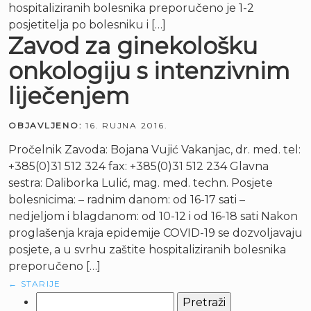
hospitaliziranih bolesnika preporučeno je 1-2
posjetitelja po bolesniku i […]
Zavod za ginekološku
onkologiju s intenzivnim
liječenjem
OBJAVLJENO:
16. RUJNA 2016.
Pročelnik Zavoda: Bojana Vujić Vakanjac, dr. med. tel:
+385(0)31 512 324 fax: +385(0)31 512 234 Glavna
sestra: Daliborka Lulić, mag. med. techn. Posjete
bolesnicima: – radnim danom: od 16-17 sati –
nedjeljom i blagdanom: od 10-12 i od 16-18 sati Nakon
proglašenja kraja epidemije COVID-19 se dozvoljavaju
posjete, a u svrhu zaštite hospitaliziranih bolesnika
preporučeno […]
←
STARIJE
Pretraži: