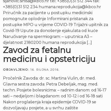
sijanovic.sinisa@kbco.hr tel: +385(0)31 512 344 fax:
+385(0)31 512 234 humana.reprodukcija@kbco.hr
Priručnik za pacijente u postupku medicinski
pomognute oplodnje Informirani pristanak za
postupke MPO u vrijeme COVID-19 Trijažni upitnik za
Covid-19 Upute za donošenje ejakulata od kuće
Naručivanje na spermiogram: – uputnica A3 –
djelatnost 2180200 humana reprodukcija […]
Zavod za fetalnu
medicinu i opstetriciju
OBJAVLJENO:
16. RUJNA 2016.
Pročelnik Zavoda: dr. sc. Martina Vulin, dr. med.
Glavna sestra zavoda: Petra Debeljak, mag. med.
techn. Posjete bolesnicima: – radnim danom: od 16-17
sati – nedjeljom i blagdanom: od 10-12 i od 16-18 sati
Nakon proglašenja kraja epidemije COVID-19 se
dozvoljavaju posjete, a u svrhu zaštite