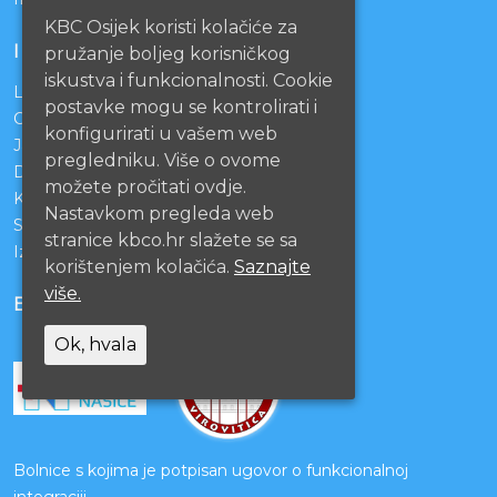
KBC Osijek koristi kolačiće za
INFORMACIJE
pružanje boljeg korisničkog
iskustva i funkcionalnosti. Cookie
Lista čekanja
postavke mogu se kontrolirati i
Centralno naručivanje pacijenata
konfigurirati u vašem web
Javna nabava
pregledniku. Više o ovome
Darivanje krvi
možete pročitati ovdje.
KBCO Webmail
Nastavkom pregleda web
Sestrinstvo KBC Osijek
stranice kbco.hr slažete se sa
Izjava o pristupačnosti mrežnih stranica
korištenjem kolačića.
Saznajte
više.
BOLNICE PARTNERI
Ok, hvala
Bolnice s kojima je potpisan ugovor o funkcionalnoj