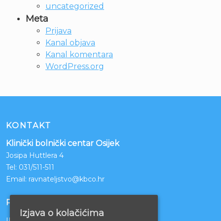
uncategorized
Meta
Prijava
Kanal objava
Kanal komentara
WordPress.org
KONTAKT
Klinički bolnički centar Osijek
Josipa Huttlera 4
Tel:
031/511-511
Email:
ravnateljstvo@kbco.hr
POSLOVNI RAČUNI
Izjava o kolačićima
IBAN: HR1210010051863000160