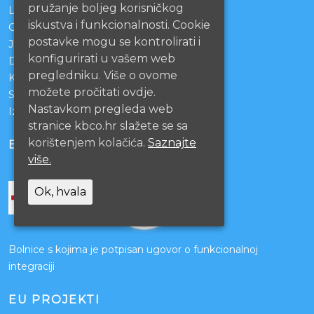
pružanje boljeg korisničkog
Lista čekanja
iskustva i funkcionalnosti. Cookie
Centralno naručivanje pacijenata
postavke mogu se kontrolirati i
Javna nabava
konfigurirati u vašem web
Darivanje krvi
pregledniku. Više o ovome
KBCO Webmail
možete pročitati ovdje.
Sestrinstvo KBC Osijek
Nastavkom pregleda web
Izjava o pristupačnosti mrežnih stranica
stranice kbco.hr slažete se sa
korištenjem kolačića.
Saznajte
BOLNICE PARTNERI
više.
Ok, hvala
Bolnice s kojima je potpisan ugovor o funkcionalnoj
integraciji
EU PROJEKTI