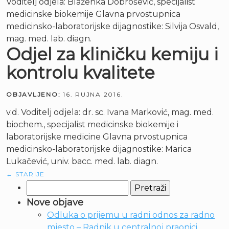
Voditelj odjela: Blaženka Dobrošević, specijalist
medicinske biokemije Glavna prvostupnica
medicinsko-laboratorijske dijagnostike: Silvija Osvald,
mag. med. lab. diagn.
Odjel za kliničku kemiju i
kontrolu kvalitete
OBJAVLJENO:
16. RUJNA 2016.
v.d. Voditelj odjela: dr. sc. Ivana Marković, mag. med.
biochem., specijalist medicinske biokemije i
laboratorijske medicine Glavna prvostupnica
medicinsko-laboratorijske dijagnostike: Marica
Lukačević, univ. bacc. med. lab. diagn.
←
STARIJE
Pretraži:
Nove objave
Odluka o prijemu u radni odnos za radno
mjesto – Radnik u centralnoj praonici