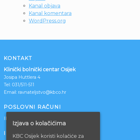
Kanal objava
Kanal komentara
WordPress.org
KONTAKT
Klinički bolnički centar Osijek
Josipa Huttlera 4
Tel:
031/511-511
Email:
ravnateljstvo@kbco.hr
POSLOVNI RAČUNI
IBAN: HR1210010051863000160
Izjava o kolačićima
INFORMACIJE
KBC Osijek koristi kolačiće za