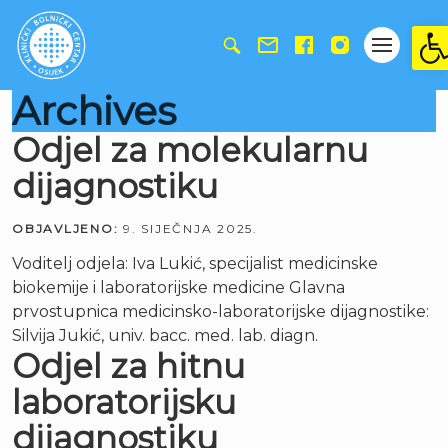
Ope
Archives
Odjel za molekularnu
dijagnostiku
OBJAVLJENO:
9. SIJEČNJA 2025.
Voditelj odjela: Iva Lukić, specijalist medicinske
biokemije i laboratorijske medicine Glavna
prvostupnica medicinsko-laboratorijske dijagnostike:
Silvija Jukić, univ. bacc. med. lab. diagn.
Odjel za hitnu
laboratorijsku
dijagnostiku