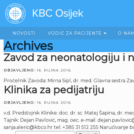
NOVOSTI
VODIČ ZA PACIJENTE
O NA
Archives
Zavod za neonatologiju i 
OBJAVLJENO:
16. RUJNA 2016.
Pročelnik Zavoda: Mirna Sipl, dr. med. Glavna sestra 
Klinika za pedijatriju
OBJAVLJENO:
16. RUJNA 2016.
v.d. Predstojnik Klinike: doc. dr. sc. Matej Šapina, dr. m
Tajnik: Dejan Pavlović, mag. oec. e-mail: dejan.pavlovic@
sanja.aleric@kbco.hr tel: +385 31 512 255 Naručivanje bo