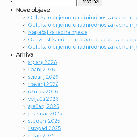
Pretraži:
Nove objave
Odluka o prijemu u radni odnos za radno mje
Odluka o prijemu u radni odnos za radno mjes
Natječaj za radna mjesta
Obavijest kandidatima po natječaju za radno m
Odluka o prijemu u radni odnos za radno mje
Arhiva
srpanj 2026
lipanj 2026
svibanj 2026
travanj 2026
ožujak 2026
veljača 2026
siječanj 2026
prosinac 2025
studeni 2025
listopad 2025
rujan 2025