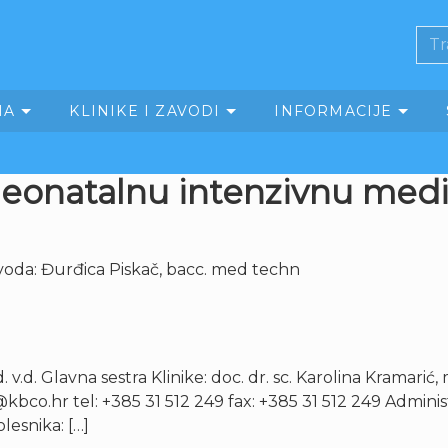
MA
KLINIKE I ZAVODI
INFORMACIJE
neonatalnu intenzivnu med
Zavoda: Đurđica Piskač, bacc. med techn
ed. v.d. Glavna sestra Klinike: doc. dr. sc. Karolina Krama
kbco.hr tel: +385 31 512 249 fax: +385 31 512 249 Administ
lesnika: […]