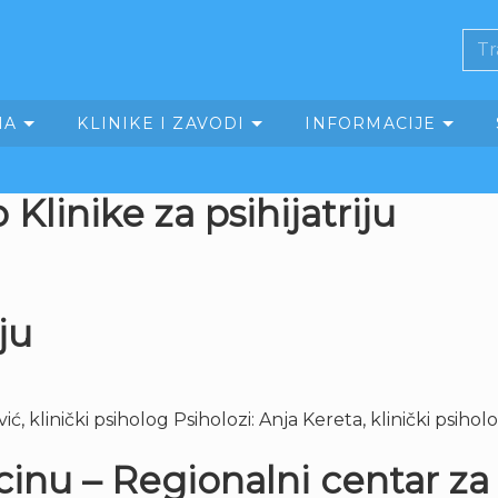
MA
KLINIKE I ZAVODI
INFORMACIJE
o Klinike za psihijatriju
ju
vić, klinički psiholog Psiholozi: Anja Kereta, klinički psiho
inu – Regionalni centar z