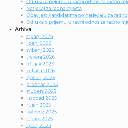
Odluka o prijemu u radni odnos za radno mjes
Natječaj za radna mjesta
Obavijest kandidatima po natječaju za radno m
Odluka o prijemu u radni odnos za radno mje
Arhiva
srpanj 2026
lipanj 2026
svibanj 2026
travanj 2026
ožujak 2026
veljača 2026
siječanj 2026
prosinac 2025
studeni 2025
listopad 2025
rujan 2025
kolovoz 2025
srpanj 2025
lipanj 2025