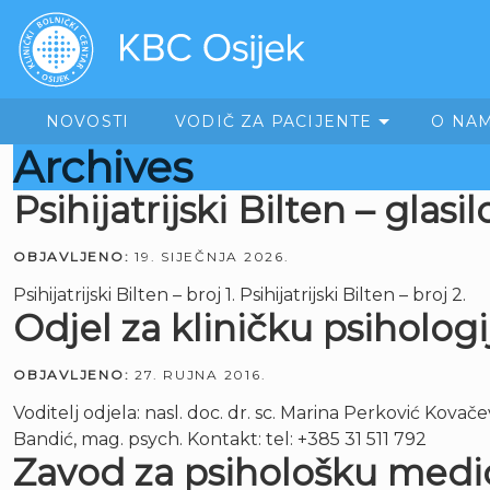
NOVOSTI
VODIČ ZA PACIJENTE
O NA
Archives
Psihijatrijski Bilten – glasil
OBJAVLJENO:
19. SIJEČNJA 2026.
Psihijatrijski Bilten – broj 1. Psihijatrijski Bilten – broj 2.
Odjel za kliničku psihologi
OBJAVLJENO:
27. RUJNA 2016.
Voditelj odjela: nasl. doc. dr. sc. Marina Perković Kovače
Bandić, mag. psych. Kontakt: tel: +385 31 511 792
Zavod za psihološku medic