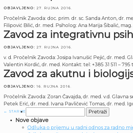
OBJAVLJENO:
27. RUJNA 2016.
Pročelnik Zavoda: doc. prim. dr. sc. Sanda Anton, dr. me
Filipović Bilić, dr. med. Psiholog: Ana Marija Šibalić, mag
Zavod za integrativnu psihi
OBJAVLJENO:
27. RUJNA 2016.
v. d. Pročelnik Zavoda: Josipa Ivanušić Pejić, dr. med. G
Valentin Kordić, dr. med. Kontakt: tel: +385 31 511 – 795 t
Zavod za akutnu i biologijs
OBJAVLJENO:
16. RUJNA 2016.
Pročelnik Zavoda: Zoran Čavajda, dr. med. v.d. Glavna ses
Petek Erić, dr. med. Ivana Pavličević Tomas, dr. med. Ig
Pretraži:
←
STARIJE
Nove objave
Odluka o prijemu u radni odnos za radno mje