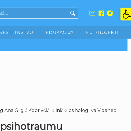
Ope
SESTRINSTVO
EDUKACIJA
EU PROJEKTI
log Ana Grgić Koprivčić, klinički psiholog Iva Vidanec
a psihotraumu