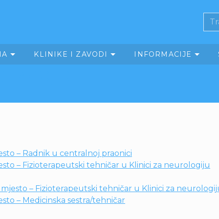
MA
KLINIKE I ZAVODI
INFORMACIJE
lizacije
sto – Radnik u centralnoj praonici
to – Fizioterapeutski tehničar u Klinici za neurologiju
jesto – Fizioterapeutski tehničar u Klinici za neurologi
sto – Medicinska sestra/tehničar