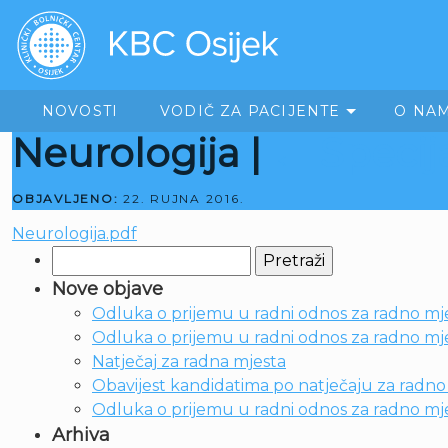
NOVOSTI
VODIČ ZA PACIJENTE
O NA
Neurologija
|
←
Specija
OBJAVLJENO:
22. RUJNA 2016.
Neurologija.pdf
Pretraži:
Nove objave
Odluka o prijemu u radni odnos za radno mje
Odluka o prijemu u radni odnos za radno mjes
Natječaj za radna mjesta
Obavijest kandidatima po natječaju za radno m
Odluka o prijemu u radni odnos za radno mje
Arhiva