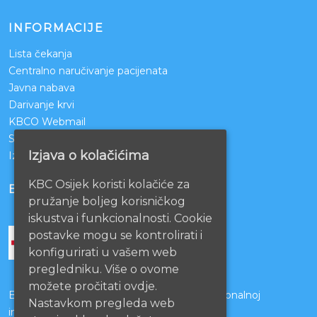
INFORMACIJE
Lista čekanja
Centralno naručivanje pacijenata
Javna nabava
Darivanje krvi
KBCO Webmail
Sestrinstvo KBC Osijek
Izjava o kolačićima
Izjava o pristupačnosti mrežnih stranica
KBC Osijek koristi kolačiće za
BOLNICE PARTNERI
pružanje boljeg korisničkog
iskustva i funkcionalnosti. Cookie
postavke mogu se kontrolirati i
konfigurirati u vašem web
pregledniku. Više o ovome
možete pročitati ovdje.
Bolnice s kojima je potpisan ugovor o funkcionalnoj
Nastavkom pregleda web
integraciji