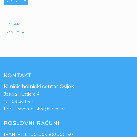
OPŠIRNIJE
←
STARIJE
NOVIJE
→
KONTAKT
Klinički bolnički centar Osijek
Josipa Huttlera 4
Tel:
031/511-511
Email:
ravnateljstvo@kbco.hr
POSLOVNI RAČUNI
IBAN: HR1210010051863000160